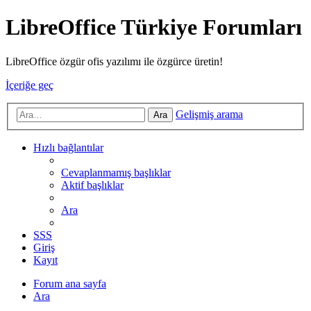
LibreOffice Türkiye Forumları
LibreOffice özgür ofis yazılımı ile özgürce üretin!
İçeriğe geç
Gelişmiş arama
Ara
Hızlı bağlantılar
Cevaplanmamış başlıklar
Aktif başlıklar
Ara
SSS
Giriş
Kayıt
Forum ana sayfa
Ara