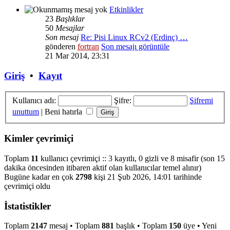
Etkinlikler
23
Başlıklar
50
Mesajlar
Son mesaj
Re: Pisi Linux RCv2 (Erdinç) …
gönderen
fortran
Son mesajı görüntüle
21 Mar 2014, 23:31
Giriş
•
Kayıt
Kullanıcı adı:
Şifre:
Şifremi
unuttum
|
Beni hatırla
Kimler çevrimiçi
Toplam
11
kullanıcı çevrimiçi :: 3 kayıtlı, 0 gizli ve 8 misafir (son 15
dakika öncesinden itibaren aktif olan kullanıcılar temel alınır)
Bugüne kadar en çok
2798
kişi 21 Şub 2026, 14:01 tarihinde
çevrimiçi oldu
İstatistikler
Toplam
2147
mesaj • Toplam
881
başlık • Toplam
150
üye • Yeni