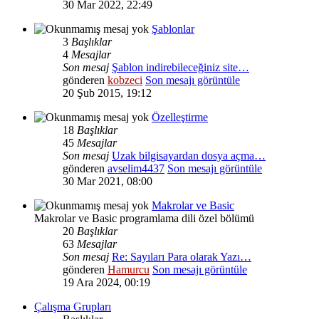
30 Mar 2022, 22:49
Şablonlar
3
Başlıklar
4
Mesajlar
Son mesaj
Şablon indirebileceğiniz site…
gönderen
kobzeci
Son mesajı görüntüle
20 Şub 2015, 19:12
Özelleştirme
18
Başlıklar
45
Mesajlar
Son mesaj
Uzak bilgisayardan dosya açma…
gönderen
avselim4437
Son mesajı görüntüle
30 Mar 2021, 08:00
Makrolar ve Basic
Makrolar ve Basic programlama dili özel bölümü
20
Başlıklar
63
Mesajlar
Son mesaj
Re: Sayıları Para olarak Yazı…
gönderen
Hamurcu
Son mesajı görüntüle
19 Ara 2024, 00:19
Çalışma Grupları