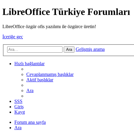
LibreOffice Türkiye Forumları
LibreOffice özgür ofis yazılımı ile özgürce üretin!
İçeriğe geç
Gelişmiş arama
Ara
Hızlı bağlantılar
Cevaplanmamış başlıklar
Aktif başlıklar
Ara
SSS
Giriş
Kayıt
Forum ana sayfa
Ara