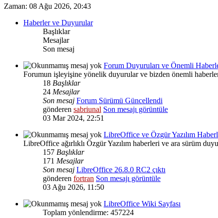
Zaman: 08 Ağu 2026, 20:43
Haberler ve Duyurular
Başlıklar
Mesajlar
Son mesaj
Forum Duyuruları ve Önemli Haberl
Forumun işleyişine yönelik duyurular ve bizden önemli haberle
18
Başlıklar
24
Mesajlar
Son mesaj
Forum Sürümü Güncellendi
gönderen
sabriunal
Son mesajı görüntüle
03 Mar 2024, 22:51
LibreOffice ve Özgür Yazılım Haberl
LibreOffice ağırlıklı Özgür Yazılım haberleri ve ara sürüm duyu
157
Başlıklar
171
Mesajlar
Son mesaj
LibreOffice 26.8.0 RC2 çıktı
gönderen
fortran
Son mesajı görüntüle
03 Ağu 2026, 11:50
LibreOffice Wiki Sayfası
Toplam yönlendirme: 457224