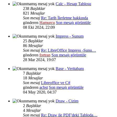
Calc - Hesap Tablosu
238
Başlıklar
821
Mesajlar
Son mesaj
Re: Tarih İlerletme hakkında
gönderen
Hamurcu
Son mesajı görüntüle
08 Eki 2024, 22:09
Impress - Sunum
25
Başlıklar
86
Mesajlar
Son mesaj
Re: LibreOffice Impress -Sunu…
gönderen
fortran
Son mesajı görüntüle
28 Mar 2024, 19:07
Base - Veritabanı
7
Başlıklar
18
Mesajlar
Son mesaj
Libreoffice ve C#
gönderen
acbst
Son mesajı görüntüle
04 May 2020, 04:37
Draw - Çizim
2
Başlıklar
4
Mesajlar
Son mesaj
Re: Draw ile PDF'deki Tabloda…