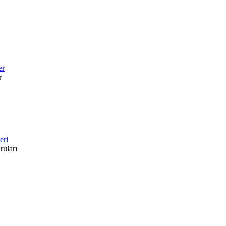
er
r
eri
ruları