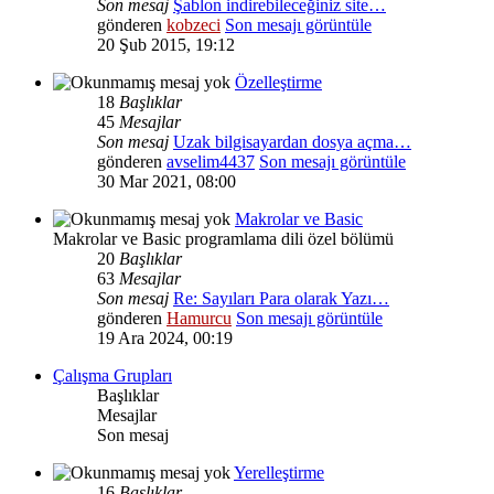
Son mesaj
Şablon indirebileceğiniz site…
gönderen
kobzeci
Son mesajı görüntüle
20 Şub 2015, 19:12
Özelleştirme
18
Başlıklar
45
Mesajlar
Son mesaj
Uzak bilgisayardan dosya açma…
gönderen
avselim4437
Son mesajı görüntüle
30 Mar 2021, 08:00
Makrolar ve Basic
Makrolar ve Basic programlama dili özel bölümü
20
Başlıklar
63
Mesajlar
Son mesaj
Re: Sayıları Para olarak Yazı…
gönderen
Hamurcu
Son mesajı görüntüle
19 Ara 2024, 00:19
Çalışma Grupları
Başlıklar
Mesajlar
Son mesaj
Yerelleştirme
16
Başlıklar