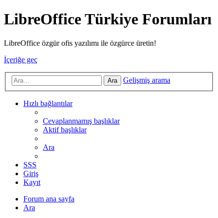
LibreOffice Türkiye Forumları
LibreOffice özgür ofis yazılımı ile özgürce üretin!
İçeriğe geç
Gelişmiş arama
Ara
Hızlı bağlantılar
Cevaplanmamış başlıklar
Aktif başlıklar
Ara
SSS
Giriş
Kayıt
Forum ana sayfa
Ara