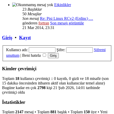
Etkinlikler
23
Başlıklar
50
Mesajlar
Son mesaj
Re: Pisi Linux RCv2 (Erdinç) …
gönderen
fortran
Son mesajı görüntüle
21 Mar 2014, 23:31
Giriş
•
Kayıt
Kullanıcı adı:
Şifre:
Şifremi
unuttum
|
Beni hatırla
Kimler çevrimiçi
Toplam
18
kullanıcı çevrimiçi :: 0 kayıtlı, 0 gizli ve 18 misafir (son
15 dakika öncesinden itibaren aktif olan kullanıcılar temel alınır)
Bugüne kadar en çok
2798
kişi 21 Şub 2026, 14:01 tarihinde
çevrimiçi oldu
İstatistikler
Toplam
2147
mesaj • Toplam
881
başlık • Toplam
150
üye • Yeni