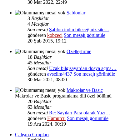
30 Mar 2022, 22:49
Şablonlar
3
Başlıklar
4
Mesajlar
Son mesaj
Şablon indirebileceğiniz site…
gönderen
kobzeci
Son mesajı görüntüle
20 Şub 2015, 19:12
Özelleştirme
18
Başlıklar
45
Mesajlar
Son mesaj
Uzak bilgisayardan dosya açma…
gönderen
avselim4437
Son mesajı görüntüle
30 Mar 2021, 08:00
Makrolar ve Basic
Makrolar ve Basic programlama dili özel bölümü
20
Başlıklar
63
Mesajlar
Son mesaj
Re: Sayıları Para olarak Yazı…
gönderen
Hamurcu
Son mesajı görüntüle
19 Ara 2024, 00:19
Çalışma Grupları