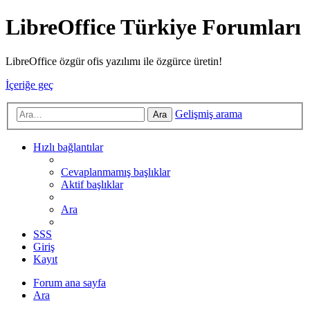
LibreOffice Türkiye Forumları
LibreOffice özgür ofis yazılımı ile özgürce üretin!
İçeriğe geç
Gelişmiş arama
Ara
Hızlı bağlantılar
Cevaplanmamış başlıklar
Aktif başlıklar
Ara
SSS
Giriş
Kayıt
Forum ana sayfa
Ara