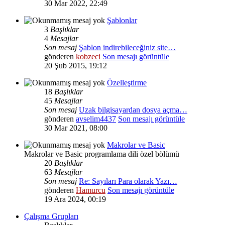
30 Mar 2022, 22:49
Şablonlar
3
Başlıklar
4
Mesajlar
Son mesaj
Şablon indirebileceğiniz site…
gönderen
kobzeci
Son mesajı görüntüle
20 Şub 2015, 19:12
Özelleştirme
18
Başlıklar
45
Mesajlar
Son mesaj
Uzak bilgisayardan dosya açma…
gönderen
avselim4437
Son mesajı görüntüle
30 Mar 2021, 08:00
Makrolar ve Basic
Makrolar ve Basic programlama dili özel bölümü
20
Başlıklar
63
Mesajlar
Son mesaj
Re: Sayıları Para olarak Yazı…
gönderen
Hamurcu
Son mesajı görüntüle
19 Ara 2024, 00:19
Çalışma Grupları