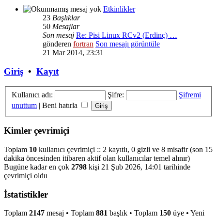
Etkinlikler
23
Başlıklar
50
Mesajlar
Son mesaj
Re: Pisi Linux RCv2 (Erdinç) …
gönderen
fortran
Son mesajı görüntüle
21 Mar 2014, 23:31
Giriş
•
Kayıt
Kullanıcı adı:
Şifre:
Şifremi
unuttum
|
Beni hatırla
Kimler çevrimiçi
Toplam
10
kullanıcı çevrimiçi :: 2 kayıtlı, 0 gizli ve 8 misafir (son 15
dakika öncesinden itibaren aktif olan kullanıcılar temel alınır)
Bugüne kadar en çok
2798
kişi 21 Şub 2026, 14:01 tarihinde
çevrimiçi oldu
İstatistikler
Toplam
2147
mesaj • Toplam
881
başlık • Toplam
150
üye • Yeni