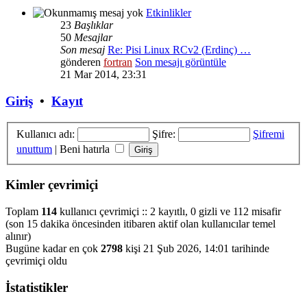
Etkinlikler
23
Başlıklar
50
Mesajlar
Son mesaj
Re: Pisi Linux RCv2 (Erdinç) …
gönderen
fortran
Son mesajı görüntüle
21 Mar 2014, 23:31
Giriş
•
Kayıt
Kullanıcı adı:
Şifre:
Şifremi
unuttum
|
Beni hatırla
Kimler çevrimiçi
Toplam
114
kullanıcı çevrimiçi :: 2 kayıtlı, 0 gizli ve 112 misafir
(son 15 dakika öncesinden itibaren aktif olan kullanıcılar temel
alınır)
Bugüne kadar en çok
2798
kişi 21 Şub 2026, 14:01 tarihinde
çevrimiçi oldu
İstatistikler