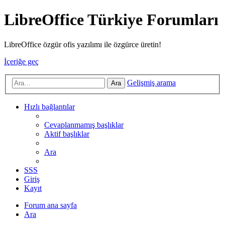
LibreOffice Türkiye Forumları
LibreOffice özgür ofis yazılımı ile özgürce üretin!
İçeriğe geç
Gelişmiş arama
Ara
Hızlı bağlantılar
Cevaplanmamış başlıklar
Aktif başlıklar
Ara
SSS
Giriş
Kayıt
Forum ana sayfa
Ara