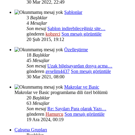
30 Mar 2022, 22:49
Şablonlar
3
Başlıklar
4
Mesajlar
Son mesaj
Şablon indirebileceğiniz site…
gönderen
kobzeci
Son mesajı görüntüle
20 Şub 2015, 19:12
Özelleştirme
18
Başlıklar
45
Mesajlar
Son mesaj
Uzak bilgisayardan dosya açma…
gönderen
avselim4437
Son mesajı görüntüle
30 Mar 2021, 08:00
Makrolar ve Basic
Makrolar ve Basic programlama dili özel bölümü
20
Başlıklar
63
Mesajlar
Son mesaj
Re: Sayıları Para olarak Yazı…
gönderen
Hamurcu
Son mesajı görüntüle
19 Ara 2024, 00:19
Çalışma Grupları