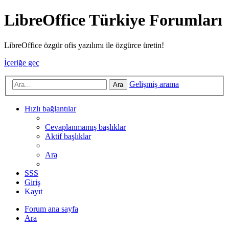
LibreOffice Türkiye Forumları
LibreOffice özgür ofis yazılımı ile özgürce üretin!
İçeriğe geç
Gelişmiş arama
Ara
Hızlı bağlantılar
Cevaplanmamış başlıklar
Aktif başlıklar
Ara
SSS
Giriş
Kayıt
Forum ana sayfa
Ara