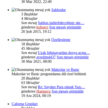
30 Mar 2022, 22:49
Şablonlar
3
Başlıklar
4
Mesajlar
Son mesaj
Şablon indirebileceğiniz site…
gönderen
kobzeci
Son mesajı görüntüle
20 Şub 2015, 19:12
Özelleştirme
18
Başlıklar
45
Mesajlar
Son mesaj
Uzak bilgisayardan dosya açma…
gönderen
avselim4437
Son mesajı görüntüle
30 Mar 2021, 08:00
Makrolar ve Basic
Makrolar ve Basic programlama dili özel bölümü
20
Başlıklar
63
Mesajlar
Son mesaj
Re: Sayıları Para olarak Yazı…
gönderen
Hamurcu
Son mesajı görüntüle
19 Ara 2024, 00:19
Çalışma Grupları