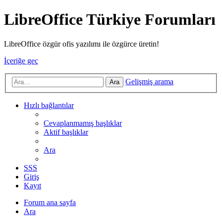
LibreOffice Türkiye Forumları
LibreOffice özgür ofis yazılımı ile özgürce üretin!
İçeriğe geç
Gelişmiş arama
Ara
Hızlı bağlantılar
Cevaplanmamış başlıklar
Aktif başlıklar
Ara
SSS
Giriş
Kayıt
Forum ana sayfa
Ara