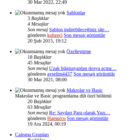
30 Mar 2022, 22:49
Şablonlar
3
Başlıklar
4
Mesajlar
Son mesaj
Şablon indirebileceğiniz site…
gönderen
kobzeci
Son mesajı görüntüle
20 Şub 2015, 19:12
Özelleştirme
18
Başlıklar
45
Mesajlar
Son mesaj
Uzak bilgisayardan dosya açma…
gönderen
avselim4437
Son mesajı görüntüle
30 Mar 2021, 08:00
Makrolar ve Basic
Makrolar ve Basic programlama dili özel bölümü
20
Başlıklar
63
Mesajlar
Son mesaj
Re: Sayıları Para olarak Yazı…
gönderen
Hamurcu
Son mesajı görüntüle
19 Ara 2024, 00:19
Çalışma Grupları