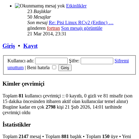
Etkinlikler
23
Başlıklar
50
Mesajlar
Son mesaj
Re: Pisi Linux RCv2 (Erdinç) …
gönderen
fortran
Son mesajı görüntüle
21 Mar 2014, 23:31
Giriş
•
Kayıt
Kullanıcı adı:
Şifre:
Şifremi
unuttum
|
Beni hatırla
Kimler çevrimiçi
Toplam
81
kullanıcı çevrimiçi :: 0 kayıtlı, 0 gizli ve 81 misafir (son
15 dakika öncesinden itibaren aktif olan kullanıcılar temel alınır)
Bugüne kadar en çok
2798
kişi 21 Şub 2026, 14:01 tarihinde
çevrimiçi oldu
İstatistikler
Toplam
2147
mesaj • Toplam
881
başlık • Toplam
150
üye • Yeni