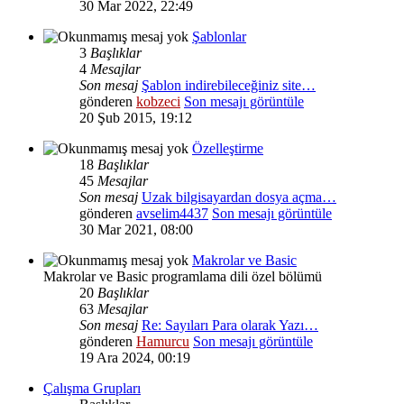
30 Mar 2022, 22:49
Şablonlar
3
Başlıklar
4
Mesajlar
Son mesaj
Şablon indirebileceğiniz site…
gönderen
kobzeci
Son mesajı görüntüle
20 Şub 2015, 19:12
Özelleştirme
18
Başlıklar
45
Mesajlar
Son mesaj
Uzak bilgisayardan dosya açma…
gönderen
avselim4437
Son mesajı görüntüle
30 Mar 2021, 08:00
Makrolar ve Basic
Makrolar ve Basic programlama dili özel bölümü
20
Başlıklar
63
Mesajlar
Son mesaj
Re: Sayıları Para olarak Yazı…
gönderen
Hamurcu
Son mesajı görüntüle
19 Ara 2024, 00:19
Çalışma Grupları