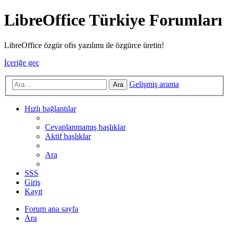
LibreOffice Türkiye Forumları
LibreOffice özgür ofis yazılımı ile özgürce üretin!
İçeriğe geç
Gelişmiş arama
Ara
Hızlı bağlantılar
Cevaplanmamış başlıklar
Aktif başlıklar
Ara
SSS
Giriş
Kayıt
Forum ana sayfa
Ara