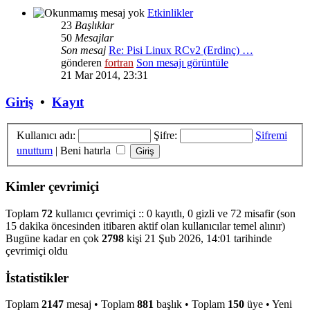
Etkinlikler
23
Başlıklar
50
Mesajlar
Son mesaj
Re: Pisi Linux RCv2 (Erdinç) …
gönderen
fortran
Son mesajı görüntüle
21 Mar 2014, 23:31
Giriş
•
Kayıt
Kullanıcı adı:
Şifre:
Şifremi
unuttum
|
Beni hatırla
Kimler çevrimiçi
Toplam
72
kullanıcı çevrimiçi :: 0 kayıtlı, 0 gizli ve 72 misafir (son
15 dakika öncesinden itibaren aktif olan kullanıcılar temel alınır)
Bugüne kadar en çok
2798
kişi 21 Şub 2026, 14:01 tarihinde
çevrimiçi oldu
İstatistikler
Toplam
2147
mesaj • Toplam
881
başlık • Toplam
150
üye • Yeni