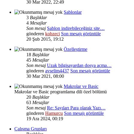
30 Mar 2022, 22:49
Şablonlar
3
Başlıklar
4
Mesajlar
Son mesaj
Şablon indirebileceğiniz site…
gönderen
kobzeci
Son mesajı görüntüle
20 Şub 2015, 19:12
Özelleştirme
18
Başlıklar
45
Mesajlar
Son mesaj
Uzak bilgisayardan dosya açma…
gönderen
avselim4437
Son mesajı görüntüle
30 Mar 2021, 08:00
Makrolar ve Basic
Makrolar ve Basic programlama dili özel bölümü
20
Başlıklar
63
Mesajlar
Son mesaj
Re: Sayıları Para olarak Yazı…
gönderen
Hamurcu
Son mesajı görüntüle
19 Ara 2024, 00:19
Çalışma Grupları