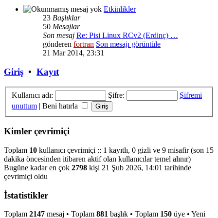
Etkinlikler
23
Başlıklar
50
Mesajlar
Son mesaj
Re: Pisi Linux RCv2 (Erdinç) …
gönderen
fortran
Son mesajı görüntüle
21 Mar 2014, 23:31
Giriş
•
Kayıt
Kullanıcı adı:
Şifre:
Şifremi
unuttum
|
Beni hatırla
Kimler çevrimiçi
Toplam
10
kullanıcı çevrimiçi :: 1 kayıtlı, 0 gizli ve 9 misafir (son 15
dakika öncesinden itibaren aktif olan kullanıcılar temel alınır)
Bugüne kadar en çok
2798
kişi 21 Şub 2026, 14:01 tarihinde
çevrimiçi oldu
İstatistikler
Toplam
2147
mesaj • Toplam
881
başlık • Toplam
150
üye • Yeni