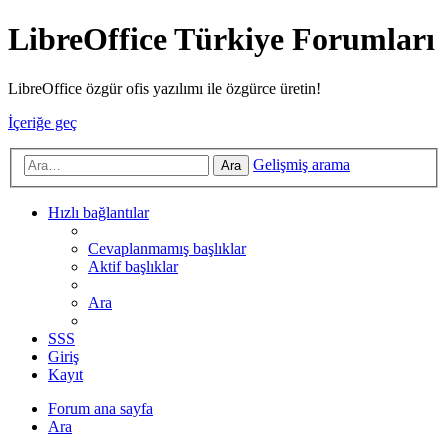
LibreOffice Türkiye Forumları
LibreOffice özgür ofis yazılımı ile özgürce üretin!
İçeriğe geç
Gelişmiş arama
Ara
Hızlı bağlantılar
Cevaplanmamış başlıklar
Aktif başlıklar
Ara
SSS
Giriş
Kayıt
Forum ana sayfa
Ara